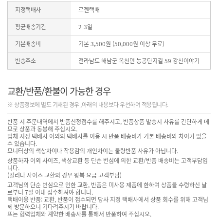
지정택배사
로젠택배
평균배송기간
2-3일
기본배송비
기본
3,500
원 (
50,000
원 이상 무료)
반송주소
전라남도 해남군 옥천면 농공단지길 59 강산이야기
교환/반품/환불이 가능한 경우
※ 상품정보에 별도 기재된 경우 ,아래의 내용보다 우선하여 적용됩니다.
반품 시 주문내역에서 반품신청접수를 해주시고, 반품상품 발송시 사유를 간단하게 메
모로 상품과 동봉해 주십시오.
업체 지정 택배사 이외의 택배사를 이용 시 반품 배송비가 기본 배송비와 차이가 있을
수 있습니다.
모니터상의 색상차이나 착용감의 개인차이는 불량반품 사유가 아닙니다.
상품하자 이외 사이즈, 색상교환 등 단순 변심에 의한 교환/반품 배송비는 고객부담입
니다.
(컬러나 사이즈 교환의 경우 왕복 요금 고객부담)
고객님의 단순 변심으로 인한 교환, 반품은 미사용 제품에 한하여 상품을 수령하신 날
로부터 7일 이내 접수하셔야 합니다.
택배이용 반품: 교환, 반품이 접수되면 당사 지정 택배사에서 상품 회수를 위해 고객님
께 방문하오니 기다려주시기 바랍니다.
또는 협력업체와 계약한 배송사를 통해서 반품하여 주십시오.