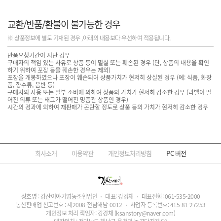
교환/반품/환불이 불가능한 경우
※ 상품정보에 별도 기재된 경우 ,아래의 내용보다 우선하여 적용됩니다.
반품요청기간이 지난 경우
구매자의 책임 있는 사유로 상품 등이 멸실 또는 훼손된 경우 (단, 상품의 내용을 확인
하기 위하여 포장 등을 훼손한 경우는 제외)
포장을 개봉하였으나 포장이 훼손되어 상품가치가 현저히 상실된 경우 (예: 식품, 화장
품, 향수류, 음반 등)
구매자의 사용 또는 일부 소비에 의하여 상품의 가치가 현저히 감소한 경우 (라벨이 떨
어진 의류 또는 태그가 떨어진 명품관 상품인 경우)
시간의 경과에 의하여 재판매가 곤란할 정도로 상품 등의 가치가 현저히 감소한 경우
회사소개
이용약관
개인정보처리방침
PC
버전
상호명 : 강산이야기영농조합법인
대표: 강경채
대표전화:
061-535-2000
통신판매업 신고번호 : 제2008-전남해남-0012
사업자 등록번호:
415-81-27253
개인정보 처리 책임자: 강경채
(ksanstory@naver.com)