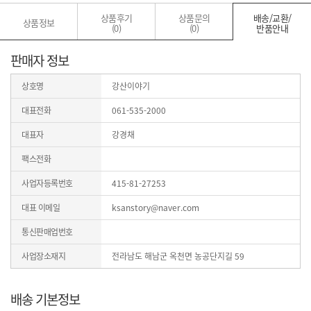
상품후기
상품문의
배송/교환/
상품정보
(0)
(0)
반품안내
판매자 정보
상호명
강산이야기
대표전화
061-535-2000
대표자
강경채
팩스전화
사업자등록번호
415-81-27253
대표 이메일
ksanstory@naver.com
통신판매업번호
사업장소재지
전라남도 해남군 옥천면 농공단지길 59
배송 기본정보