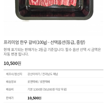
프리미엄 한우 갈비(100g) - 선택옵션(등급, 중량)
현재 표기되는 판매가는 2등급 기준입니다. 필수 옵션 선택 시 금액은
자동 변경 됩니다.
10,500
원
제조사/원산지
강산이야기 / 전라남도 해남
배송정보
로젠택배 / 로젠택배
배송비
기본
3,500
원 (
50,000
원 이상 무료)
10,500
원
판매가