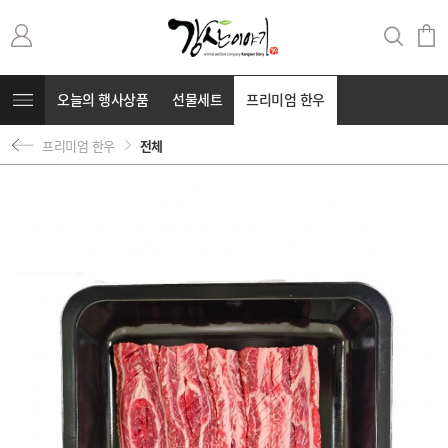
오늘의 행사상품
선물세트
프리미엄 한우
프리미엄 한우
전체
무항생제 돼지고기
커뮤니티
⭐부캐⭐