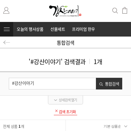
오늘의 행사상품
선물세트
프리미엄 한우
통합검색
무항생제 돼지고기
커뮤니티
⭐부캐⭐
'#강산이야기' 검색결과
1개
통합검색
상세검색 열기
검색 초기화
전체 상품
1
개