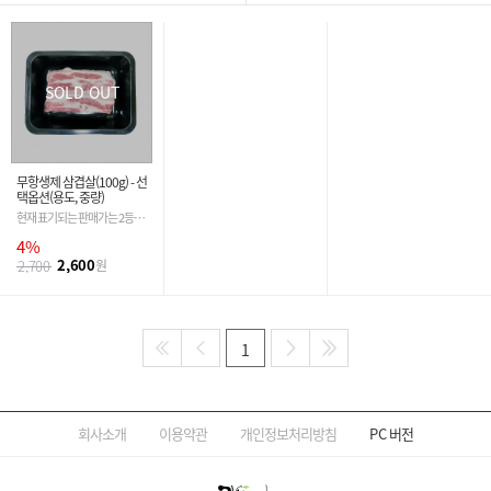
SOLD OUT
무항생제 삼겹살(100g) - 선
택옵션(용도, 중량)
현재 표기되는 판매가는 2등급
기준입니다. 필수 옵션 선택 시
4%
금액은 자동 변경 됩니다.
2,600
2,700
원
1
회사소개
이용약관
개인정보처리방침
PC
버전